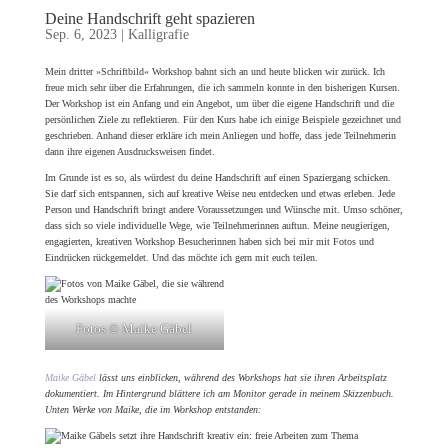
Deine Handschrift geht spazieren
Sep. 6, 2023
|
Kalligrafie
Mein dritter »Schriftbild« Workshop bahnt sich an und heute blicken wir zurück. Ich
freue mich sehr über die Erfahrungen, die ich sammeln konnte in den bisherigen Kursen.
Der Workshop ist ein Anfang und ein Angebot, um über die eigene Handschrift und die
persönlichen Ziele zu reflektieren. Für den Kurs habe ich einige Beispiele gezeichnet und
geschrieben. Anhand dieser erkläre ich mein Anliegen und hoffe, dass jede Teilnehmerin
dann ihre eigenen Ausdrucksweisen findet.
Im Grunde ist es so, als würdest du deine Handschrift auf einen Spaziergang schicken.
Sie darf sich entspannen, sich auf kreative Weise neu entdecken und etwas erleben. Jede
Person und Handschrift bringt andere Voraussetzungen und Wünsche mit. Umso schöner,
dass sich so viele individuelle Wege, wie Teilnehmerinnen auftun. Meine neugierigen,
engagierten, kreativen Workshop Besucherinnen haben sich bei mir mit Fotos und
Eindrücken rückgemeldet. Und das möchte ich gern mit euch teilen.
Fotos © Maike Gäbel
Maike Gäbel
lässt uns einblicken, während des Workshops hat sie ihren Arbeitsplatz
dokumentiert. Im Hintergrund blättere ich am Monitor gerade in meinem Skizzenbuch.
Unten Werke von Maike, die im Workshop entstanden: