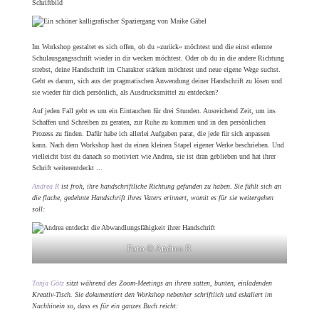
Im Workshop gestaltet es sich offen, ob du »zurück« möchtest und die einst erlernte
Schulausgangsschrift wieder in dir wecken möchtest. Oder ob du in die andere Richtung
strebst, deine Handschrift im Charakter stärken möchtest und neue eigene Wege suchst.
Geht es darum, sich aus der pragmatischen Anwendung deiner Handschrift zu lösen und
sie wieder für dich persönlich, als Ausdrucksmittel zu entdecken?
Auf jeden Fall geht es um ein Eintauchen für drei Stunden. Ausreichend Zeit, um ins
Schaffen und Schreiben zu geraten, zur Ruhe zu kommen und in den persönlichen
Prozess zu finden. Dafür habe ich allerlei Aufgaben parat, die jede für sich anpassen
kann. Nach dem Workshop hast du einen kleinen Stapel eigener Werke beschrieben. Und
vielleicht bist du danach so motiviert wie Andrea, sie ist dran geblieben und hat ihrer
Schrift weiterentdeckt ...
Andrea R
ist froh, ihre handschriftliche Richtung gefunden zu haben. Sie fühlt sich an
die flache, gedehnte Handschrift ihres Vaters erinnert, womit es für sie weitergehen
soll:
Foto © Andrea R
Tanja Götz
sitzt während des Zoom-Meetings an ihrem satten, bunten, einladenden
Kreativ-Tisch. Sie dokumentiert den Workshop nebenher schriftlich und eskaliert im
Nachhinein so, dass es für ein ganzes Buch reicht: