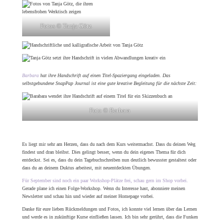
Fotos © Tanja Götz
Barbara
hat ihre Handschrift auf einen Titel-Spaziergang eingeladen. Das
selbstgebundene SnapPap Journal ist eine gute kreative Begleitung für die nächste Zeit:
Foto © Barbara
Es liegt mir sehr am Herzen, dass du nach dem Kurs weitermachst. Dass du deinen Weg
findest und dran bleibst. Dies gelingt besser, wenn du dein eigenes Thema für dich
entdeckst. Sei es, dass du dein Tagebuchschreiben nun deutlich bewusster gestaltest oder
dass du an deinem Duktus arbeitest, mit neuentdeckten Übungen.
Für September sind noch ein paar Workshop-Plätze frei, schau gern im Shop vorbei.
Gerade plane ich einen Folge-Workshop. Wenn du Interesse hast, abonniere meinen
Newsletter und schau hin und wieder auf meiner Homepage vorbei.
Danke für eure lieben Rückmeldungen und Fotos, ich konnte viel lernen über das Lernen
und werde es in zukünftige Kurse einfließen lassen. Ich bin sehr gerührt, dass die Funken