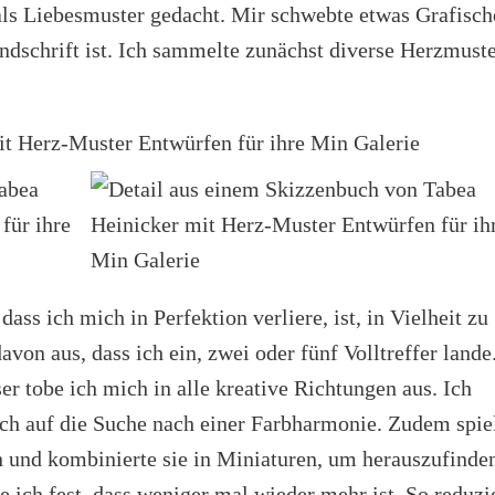
als Liebesmuster gedacht. Mir schwebte etwas Grafisch
andschrift ist. Ich sammelte zunächst diverse Herzmust
ass ich mich in Perfektion verliere, ist, in Vielheit zu
avon aus, dass ich ein, zwei oder fünf Volltreffer lande
ser tobe ich mich in alle kreative Richtungen aus. Ich
h auf die Suche nach einer Farbharmonie. Zudem spie
 und kombinierte sie in Miniaturen, um herauszufinde
te ich fest, dass weniger mal wieder mehr ist. So reduzi