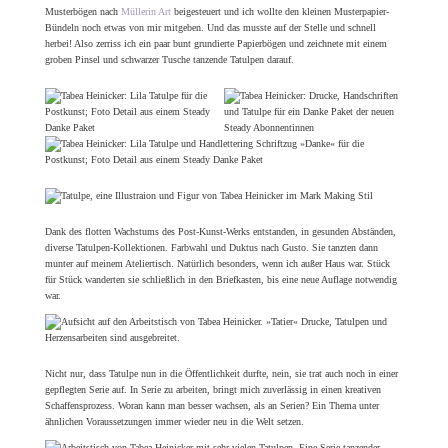
Musterbögen nach
Müllerin Art
beigesteuert und ich wollte den kleinen Musterpapier-
Bündeln noch etwas von mir mitgeben. Und das musste auf der Stelle und schnell
herbei! Also zerriss ich ein paar bunt grundierte Papierbögen und zeichnete mit einem
groben Pinsel und schwarzer Tusche tanzende Tatulpen darauf.
Dank des flotten Wachstums des Post-Kunst-Werks entstanden, in gesunden Abständen,
diverse Tatulpen-Kollektionen. Farbwahl und Duktus nach Gusto. Sie tanzten dann
munter auf meinem Ateliertisch. Natürlich besonders, wenn ich außer Haus war. Stück
für Stück wanderten sie schließlich in den Briefkasten, bis eine neue Auflage notwendig
war.
Nicht nur, dass Tatulpe nun in die Öffentlichkeit durfte, nein, sie trat auch noch in einer
gepflegten Serie auf. In Serie zu arbeiten, bringt mich zuverlässig in einen kreativen
Schaffensprozess. Woran kann man besser wachsen, als an Serien? Ein Thema unter
ähnlichen Voraussetzungen immer wieder neu in die Welt setzen.