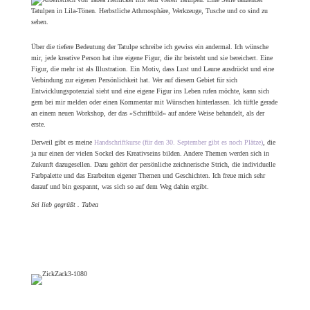
Über die tiefere Bedeutung der Tatulpe schreibe ich gewiss ein andermal. Ich wünsche
mir, jede kreative Person hat ihre eigene Figur, die ihr beisteht und sie bereichert. Eine
Figur, die mehr ist als Illustration. Ein Motiv, dass Lust und Laune ausdrückt und eine
Verbindung zur eigenen Persönlichkeit hat. Wer auf diesem Gebiet für sich
Entwicklungspotenzial sieht und eine eigene Figur ins Leben rufen möchte, kann sich
gern bei mir melden oder einen Kommentar mit Wünschen hinterlassen. Ich tüftle gerade
an einem neuen Workshop, der das »Schriftbild« auf andere Weise behandelt, als der
erste.
Derweil gibt es meine
Handschriftkurse (für den 30. September gibt es noch Plätze)
, die
ja nur einen der vielen Sockel des Kreativseins bilden. Andere Themen werden sich in
Zukunft dazugesellen. Dazu gehört der persönliche zeichnerische Strich, die individuelle
Farbpalette und das Erarbeiten eigener Themen und Geschichten. Ich freue mich sehr
darauf und bin gespannt, was sich so auf dem Weg dahin ergibt.
Sei lieb gegrüßt . Tabea