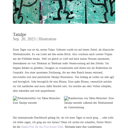
Tatulpe
Sep. 20, 2023
|
Illustration
Eines Tages war sie da, meine Tulpe. Geboren wurde sie auf einem Zettel, als klassische
Telefonkritzelei. Es war Liebe auf den ersten Blick. Also wuchsen rasch weitere Tulpen
aus der Füllfeder heraus. Weil sie gleich so wild und keck meine Notizen umtanzten,
übernahmen sie von Telefonat zu Telefonat mehr Verantwortung auf den Zetteln. Sie
begann Inhalte zu gliedern, Gesagtes zu visualisieren und diente mir als Redestütze im
Gespräch. Aus einer spontanen Zeichnung, die aus dem Bauch heraus entstand,
entwickelte sich eine persönliche Tatulpe Illustration. Von Anfang an wirkte sie sehr agil
und beweglich. Sehr beweglich für eine Blume. Eine späte Blume, vermutlich möchte
sie viel nachholen und muss dafür flexibel sein. Sie möchte aus dem Vollen schöpfen,
alles erkunden und sich ausprobieren.
Der internationale Durchbruch gelang ihr, als ich eines Tages in mich ging ... oder solle
ich lieber sagen, ich ging aus mir heraus? Denn ich suchte ein schnelles, flottes Motiv
für die
Danke-Post für das Post-Kunst-Werk
. Michaela hatte ihre wunderbaren