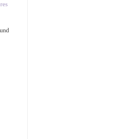
eres
 und