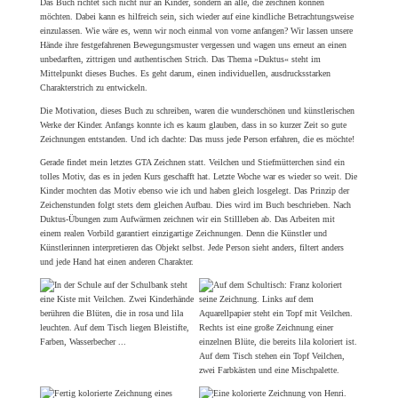
Das gesamte Buch wird ausschließlich mit Kinderzeichnungen illustriert. Viele
Zeichnungen und Fotos stammen aus meinem Archiv. Die Bilder entstanden während der
13 Jahre, in denen ich GTA Zeichnen an einer Grundschule unterrichtete. Einige Kinder
lud ich an meinen Schreibtisch ein, um gezielt Zeichnungen für das Buch zu gestalten.
Immer wieder wurde ich mit wunderschönen Kunstwerken überrascht!
»Du kannst zeichnen!« richtet sich an Kinder zwischen 9 und 99 Jahren – an alle, die
sich vom künstlerischen Strich der Kinder mitreißen lassen möchten. Entdecke deinen
eigenen Duktus und deine individuelle Ausdruckskraft – und das mit ganz einfachen
Mitteln.
Das Buch ist im
Haupt Verlag
entstanden, und ich bedanke mich von Herzen für die gute
Zusammenarbeit! Dankbar bin ich auch, dass mir
Papier Direkt
einen großen Stapel
Aquarellblöcke gestiftet hat. So konnte ein Großteil der Werke auf hochwertigem
Aquarellpapier entstehen.
Du möchtest ein bisschen in meinen Zeichenkurs reinschnuppern? Dann klicke gern auf