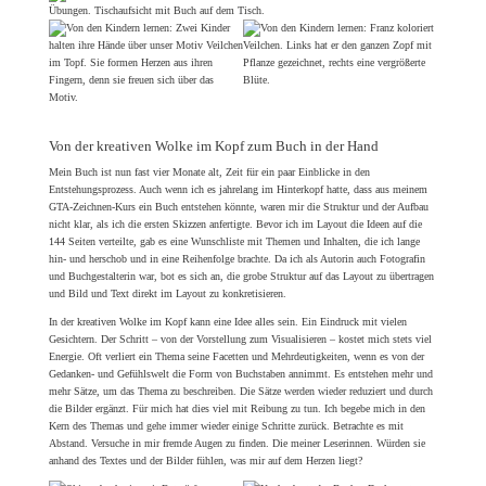
Von der kreativen Wolke im Kopf zum Buch in der Hand
Mein Buch ist nun fast vier Monate alt, Zeit für ein paar Einblicke in den
Entstehungsprozess. Auch wenn ich es jahrelang im Hinterkopf hatte, dass aus meinem
GTA-Zeichnen-Kurs ein Buch entstehen könnte, waren mir die Struktur und der Aufbau
nicht klar, als ich die ersten Skizzen anfertigte. Bevor ich im Layout die Ideen auf die
144 Seiten verteilte, gab es eine Wunschliste mit Themen und Inhalten, die ich lange
hin- und herschob und in eine Reihenfolge brachte. Da ich als Autorin auch Fotografin
und Buchgestalterin war, bot es sich an, die grobe Struktur auf das Layout zu übertragen
und Bild und Text direkt im Layout zu konkretisieren.
In der kreativen Wolke im Kopf kann eine Idee alles sein. Ein Eindruck mit vielen
Gesichtern. Der Schritt – von der Vorstellung zum Visualisieren – kostet mich stets viel
Energie. Oft verliert ein Thema seine Facetten und Mehrdeutigkeiten, wenn es von der
Gedanken- und Gefühlswelt die Form von Buchstaben annimmt. Es entstehen mehr und
mehr Sätze, um das Thema zu beschreiben. Die Sätze werden wieder reduziert und durch
die Bilder ergänzt. Für mich hat dies viel mit Reibung zu tun. Ich begebe mich in den
Kern des Themas und gehe immer wieder einige Schritte zurück. Betrachte es mit
Abstand. Versuche in mir fremde Augen zu finden. Die meiner Leserinnen. Würden sie
anhand des Textes und der Bilder fühlen, was mir auf dem Herzen liegt?