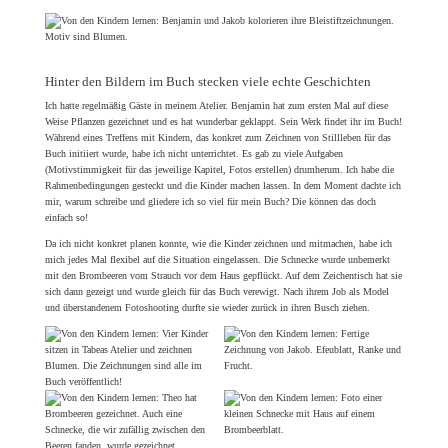
Hinter den Bildern im Buch stecken viele echte Geschichten
Ich hatte regelmäßig Gäste in meinem Atelier. Benjamin hat zum ersten Mal auf diese
Weise Pflanzen gezeichnet und es hat wunderbar geklappt. Sein Werk findet ihr im Buch!
Während eines Treffens mit Kindern, das konkret zum Zeichnen von Stillleben für das
Buch initiiert wurde, habe ich nicht unterrichtet. Es gab zu viele Aufgaben
(Motivstimmigkeit für das jeweilige Kapitel, Fotos erstellen) drumherum. Ich habe die
Rahmenbedingungen gesteckt und die Kinder machen lassen. In dem Moment dachte ich
mir, warum schreibe und gliedere ich so viel für mein Buch? Die können das doch
einfach so!
Da ich nicht konkret planen konnte, wie die Kinder zeichnen und mitmachen, habe ich
mich jedes Mal flexibel auf die Situation eingelassen. Die Schnecke wurde unbemerkt
mit den Brombeeren vom Strauch vor dem Haus gepflückt. Auf dem Zeichentisch hat sie
sich dann gezeigt und wurde gleich für das Buch verewigt. Nach ihrem Job als Model
und überstandenem Fotoshooting durfte sie wieder zurück in ihren Busch ziehen.