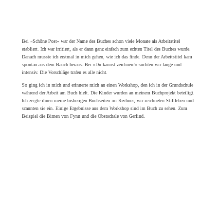
Person. Deshalb musste ich Wege finden, all diese Informationen zu gliedern und in
angenehme, kleine Lernschritte zu verpacken.
Das Buch richtet sich nicht nur an Kinder, sondern an alle, die zeichnen können
möchten. Dabei kann es hilfreich sein, sich wieder auf eine kindliche Betrachtungsweise
einzulassen. Wie wäre es, wenn wir noch einmal von vorne anfangen? Wir lassen unsere
Hände ihre festgefahrenen Bewegungsmuster vergessen und wagen uns erneut an einen
unbedarften, zittrigen und authentischen Strich. Das Thema »Duktus« steht im
Mittelpunkt dieses Buches. Es geht darum, einen individuellen, ausdrucksstarken
Charakterstrich zu entwickeln.
Die Motivation, dieses Buch zu schreiben, waren die wunderschönen und künstlerischen
Werke der Kinder. Anfangs konnte ich es kaum glauben, dass in so kurzer Zeit so gute
Zeichnungen entstanden. Und ich dachte: Das muss jede Person erfahren, die es möchte!
Gerade findet mein letztes GTA Zeichnen statt. Veilchen und Stiefmütterchen sind ein
tolles Motiv, das es in jeden Kurs geschafft hat. Letzte Woche war es wieder so weit. Die
Kinder mochten das Motiv ebenso wie ich und haben gleich losgelegt. Das Prinzip der
Zeichenstunden folgt stets dem gleichen Aufbau. Dies wird im Buch beschrieben. Nach
Duktus-Übungen zum Aufwärmen zeichnen wir ein Stillleben ab. Das Arbeiten mit
einem realen Vorbild garantiert einzigartige Zeichnungen. Denn die Künstler und
Künstlerinnen interpretieren das Objekt selbst. Jede Person sieht anders, filtert anders