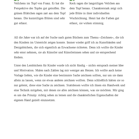
diesen
LINK!
Er führt dich zu den digitalen Inhalten, die zum Buch gehören. »Du kannst
zeichnen!« ist für mich nicht nur ein Buchtitel. Ich bin davon überzeugt, dass diese
Aussage auf jede Person zutrifft!
Nun bin ich sehr neugierig: Wie kommen meine Leserinnen und Leser mit dem Buch
klar? Welche Werke entstehen? Gibt es neue Fragen? Finden sich viele Antworten?
Werden viele Hände erweckt? Wer entdeckt ihren oder seinen Duktus neu?
Kreative Grüße von Tabea