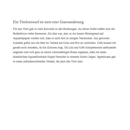
es einen zufriedenstellenden Verlauf, der jetzt den Titel ziert.
Bei »Schöne Post« war der Name des Buches schon viele Monate als Arbeitstitel
etabliert. Ich war irritiert, als er dann ganz einfach zum echten Titel des Buches wurde.
Danach musste ich erstmal in mich gehen, wie ich das finde. Denn der Arbeitstitel kam
spontan aus dem Bauch heraus. Bei »Du kannst zeichnen!« suchten wir lange und
intensiv. Die Vorschläge trafen es alle nicht.
So ging ich in mich und erinnerte mich an einen Workshop, den ich in der Grundschule
während der Arbeit am Buch hielt. Die Kinder wurden an meinem Buchprojekt beteiligt.
Ich zeigte ihnen meine bisherigen Buchseiten im Rechner, wir zeichneten Stillleben und
scannten sie ein. Einige Ergebnisse aus dem Workshop sind im Buch zu sehen. Zum
Beispiel die Birnen von Fynn und die Obstschale von Gerlind.
Mein Workshop war Teil der Schul-Projektwoche »Kinder können viele Sachen!«. Die
Stimmung an den Projekttagen war wunderbar! Zu sehen, wie die Kinder in viele tolle
Projekte einbezogen wurden, um ihnen zu vermitteln »Hey! Du kannst das!« Eine viel
bessere Herangehensweise, als Schule so zu verstehen, als dass man echt noch viel zu
lernen hat. Und »du kannst das!« ist genau meine Erfahrung, die ich im
Zeichenunterricht mit den Kindern gemacht habe. Sie konnten es! Sie haben gezeichnet,