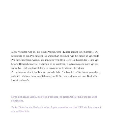
eine Technik mitgeben, mit denen sie alles zeichnen können, was sie möchten. Mir ging
es um das Prinzip: richtig sehen zu lernen und die charakterlichen Eigenschaften der
eigenen Hand gezielt einzusetzen.
Entstanden sind aufbauende Kapitel mit thematischen Einführungen, Inspirationen,
Übungen, Projekten und Motivations-Seiten. Es gab viel zu visualisieren: all die
Hinweise, die ich im Unterricht nach Bedarf »einstreute«, ebenso die Fragen meiner
Teilnehmenden und die Antworten, die sie von mir erhielten. Die Arbeit am Buch brachte
mich noch tiefer in die Materie. Schließlich musste ich eine lernfreundliche Reihenfolge
entwickeln, um all das Wissen auf verschiedene Kapitel zu verteilen. Die Projekte im
Buch werden daher von Kapitel zu Kapitel komplexer.