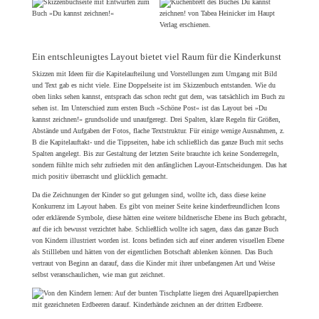
Ein entschleunigtes Layout bietet viel Raum für die Kinderkunst
Skizzen mit Ideen für die Kapitelaufteilung und Vorstellungen zum Umgang mit Bild
und Text gab es nicht viele. Eine Doppelseite ist im Skizzenbuch entstanden. Wie du
oben links sehen kannst, entsprach das schon recht gut dem, was tatsächlich im Buch zu
sehen ist. Im Unterschied zum ersten Buch »Schöne Post« ist das Layout bei »Du
kannst zeichnen!« grundsolide und unaufgeregt. Drei Spalten, klare Regeln für Größen,
Abstände und Aufgaben der Fotos, flache Textstruktur. Für einige wenige Ausnahmen, z.
B die Kapitelauftakt- und die Tippseiten, habe ich schließlich das ganze Buch mit sechs
Spalten angelegt. Bis zur Gestaltung der letzten Seite brauchte ich keine Sonderregeln,
sondern fühlte mich sehr zufrieden mit den anfänglichen Layout-Entscheidungen. Das hat
mich positiv überrascht und glücklich gemacht.
Da die Zeichnungen der Kinder so gut gelungen sind, wollte ich, dass diese keine
Konkurrenz im Layout haben. Es gibt von meiner Seite keine kinderfreundlichen Icons
oder erklärende Symbole, diese hätten eine weitere bildnerische Ebene ins Buch gebracht,
auf die ich bewusst verzichtet habe. Schließlich wollte ich sagen, dass das ganze Buch
von Kindern illustriert worden ist. Icons befinden sich auf einer anderen visuellen Ebene
als Stillleben und hätten von der eigentlichen Botschaft ablenken können. Das Buch
vertraut von Beginn an darauf, dass die Kinder mit ihrer unbefangenen Art und Weise
selbst veranschaulichen, wie man gut zeichnet.