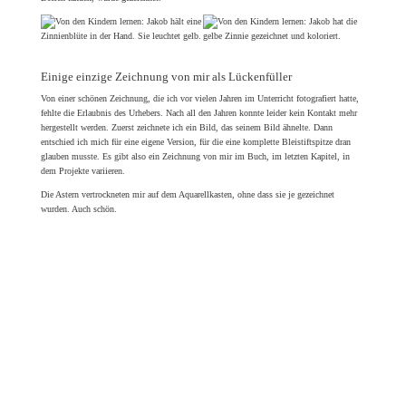
Einige einzige Zeichnung von mir als Lückenfüller
Von einer schönen Zeichnung, die ich vor vielen Jahren im Unterricht fotografiert hatte,
fehlte die Erlaubnis des Urhebers. Nach all den Jahren konnte leider kein Kontakt mehr
hergestellt werden. Zuerst zeichnete ich ein Bild, das seinem Bild ähnelte. Dann
entschied ich mich für eine eigene Version, für die eine komplette Bleistiftspitze dran
glauben musste. Es gibt also ein Zeichnung von mir im Buch, im letzten Kapitel, in
dem Projekte variieren.
Die Astern vertrockneten mir auf dem Aquarellkasten, ohne dass sie je gezeichnet
wurden. Auch schön.
Ein Titelentwurf ist stets eine Gratwanderung
Für den Titel gab es viele Entwürfe in alle Richtungen. An dieser Stelle treffen sich die
Bedürfnisse vieler Interessen. Als klar war, dass es ein bunter Hintergrund auf
Aquarellpapier werden soll, kam es auch hier zu einigen Variationen. Aus gewissen
Gründen gefiel mir die Idee im Verlauf auf Grün und Rot zu verzichten. Gelb konnte ich
gerade noch einsehen, da ich Zitronen mag. Da Lila und Gelb komplementär aufeinander
reagieren und sich gern zu einem schmuddeligen Braun ergänzen, habe ich einen
beachtlichen Aquarellverlaufs-Stapel-Versuche in meinem Archiv liegen. Irgendwann gab