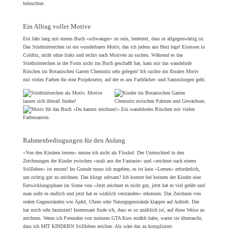
Ein Alltag voller Motive
Ein Jahr lang mit einem Buch »schwanger« zu sein, bedeutet, dass es allgegenwärtig ist.
Das Stiefmütterchen ist ein wunderbares Motiv, das ich jedem ans Herz lege! Eisessen in
Colditz, nicht ohne links und rechts nach Motiven zu suchen. Während es das
Stiefmütterchen in der Form nicht ins Buch geschafft hat, kam mir das wandelnde
Röschen im Botanischen Garten Chemnitz sehr gelegen! Ich suchte ein florales Motiv
mit vielen Farben für eine Projektseite, auf der es um Farbfächer- und Sammlungen geht.
Rahmenbedingungen für den Anfang
»Von den Kindern lernen« meine ich nicht als Floskel. Der Unterschied in den
Zeichnungen der Kinder zwischen »malt aus der Fantasie« und »zeichnet nach einem
Stillleben« ist enorm! Im Grunde muss ich zugeben, es ist kein »Lernen« erforderlich,
um richtig gut zu zeichnen. Das klingt seltsam? Ich konnte bei keinem der Kinder eine
Entwicklungsphase im Sinne von »Jetzt zeichnet es nicht gut, jetzt hat es viel geübt und
man sieht es endlich und jetzt hat es wirklich verstanden« erkennen. Das Zeichnen von
realen Gegenständen wie Äpfel, Uhren oder Naturgegenstände klappte auf Anhieb. Das
hat mich sehr fasziniert! Interessant finde ich, dass es so unüblich ist, auf diese Weise zu
zeichnen. Wenn ich Freunden von meinem GTA Kurs erzählt habe, waren sie überrascht,
dass ich MIT KINDERN Stillleben zeichne. Als wäre das zu kompliziert.