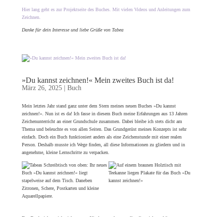
Beschäftigt hat mich: Wie kann es sein, dass Kinder über so viele zeichnerische
Fähigkeiten verfügen, aber nicht an ihr eigenes Können herankommen – nur weil man es
ihnen nicht zutraut? Tatsächlich zeigte sich in den Kursen immer wieder, dass den
Kindern schon in der ersten Stunde gute Ergebnisse gelangen. Dies lag an der
Aufgabenstellung: nämlich reale Objekte und später komplexere Stillleben abzuzeichnen.
Lediglich ein zu hoher Anspruch und eine verschrobene Auffassung von Kunst hielten die
Kinder manchmal auf. So entstand die Idee, den Kindern gezielt Empowerment zur Seite
zu stellen. Die TIPP-Seiten spiegeln genau das wider.